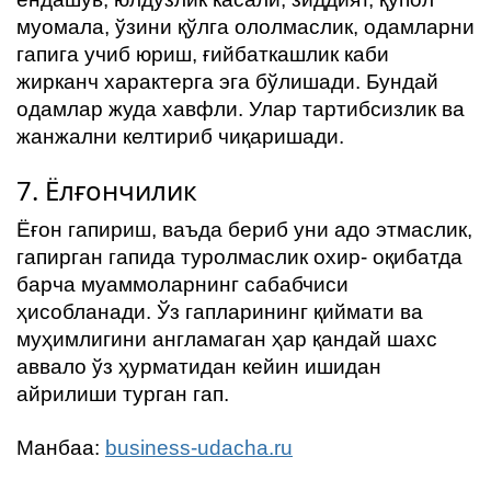
муомала, ўзини қўлга ололмаслик, одамларни
гапига учиб юриш, ғийбаткашлик каби
жирканч характерга эга бўлишади. Бундай
одамлар жуда хавфли. Улар тартибсизлик ва
жанжални келтириб чиқаришади.
7. Ёлғончилик
Ёғон гапириш, ваъда бериб уни адо этмаслик,
гапирган гапида туролмаслик охир- оқибатда
барча муаммоларнинг сабабчиси
ҳисобланади. Ўз гапларининг қиймати ва
муҳимлигини англамаган ҳар қандай шахс
аввало ўз ҳурматидан кейин ишидан
айрилиши турган гап.
Манбаа:
business-udacha.ru