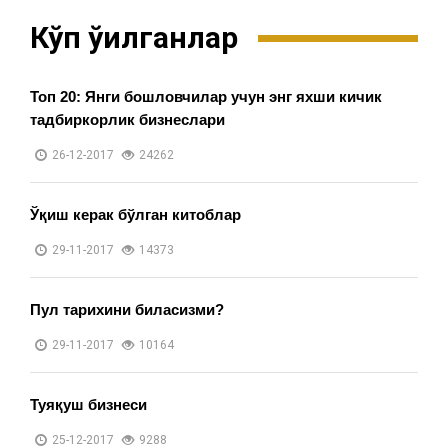
Кўп ўқилганлар
Топ 20: Янги бошловчилар учун энг яхши кичик
тадбиркорлик бизнеслари
26-12-2017
24262
Ўқиш керак бўлган китоблар
29-11-2017
14373
Пул тарихини биласизми?
29-11-2017
10164
Туяқуш бизнеси
25-12-2017
9288