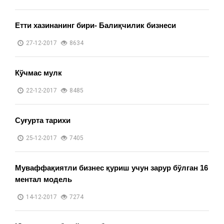
Етти хазинанинг бири- Балиқчилик бизнеси
27-12-2017
8634
Кўчмас мулк
22-12-2017
8485
Суғурта тарихи
25-12-2017
7405
Муваффақиятли бизнес қуриш учун зарур бўлган 16
ментал модель
14-12-2017
7274