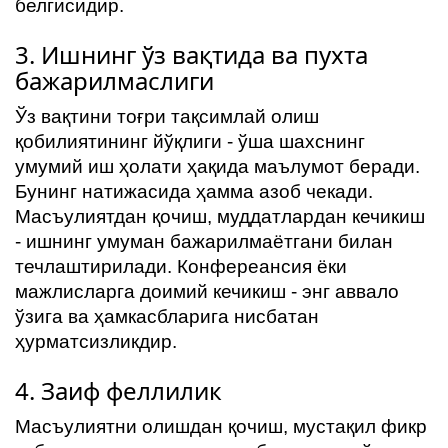
белгисидир.
3. Ишнинг ўз вақтида ва пухта
бажарилмаслиги
Ўз вақтини тоғри тақсимлай олиш
қобилиятининг йўқлиги - ўша шахснинг
умумий иш ҳолати ҳақида маълумот беради.
Бунинг натижасида ҳамма азоб чекади.
Масъулиятдан қочиш, муддатлардан кечикиш
- ишнинг умуман бажарилмаётгани билан
течлаштирилади. Конфереансия ёки
мажлисларга доимий кечикиш - энг аввало
ўзига ва ҳамкасбларига нисбатан
ҳурматсизликдир.
4. Заиф феллилик
Масъулиятни олишдан қочиш, мустақил фикр