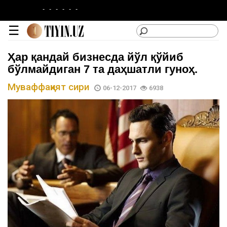
-
-
-
-
-
-
☰
Ҳар қандай бизнесда йўл қўйиб
бўлмайдиган 7 та даҳшатли гуноҳ.
Муваффақият сири
06-12-2017
6938
lotin
|
кирилл
Категориялар
Сайтдан
Фойдаланиш
Лойиҳа