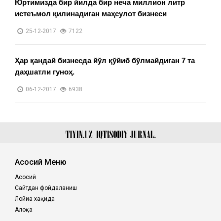
Юртимизда бир йилда бир неча миллион литр
истеъмол қилинадиган маҳсулот бизнеси
25-12-2017
7122
Ҳар қандай бизнесда йўл қўйиб бўлмайдиган 7 та
даҳшатли гуноҳ.
06-12-2017
6938
Асосий Меню
Асосий
Сайтдан фойдаланиш
Лойиҳа хақида
Алоқа