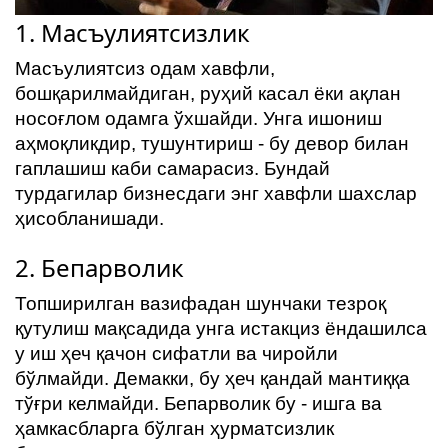
ҳақида
1. Масъулиятсизлик
Алоқа
Масъулиятсиз одам хавфли,
бошқарилмайдиган, руҳий касал ёки ақлан
носоғлом одамга ўхшайди. Унга ишониш
аҳмоқликдир, тушунтириш - бу девор билан
гаплашиш каби самарасиз. Бундай
турдагилар бизнесдаги энг хавфли шахслар
ҳисобланишади.
2. Бепарволик
Топширилган вазифадан шунчаки тезроқ
қутулиш мақсадида унга истакциз ёндашилса
у иш ҳеч қачон сифатли ва чиройли
бўлмайди. Демакки, бу ҳеч қандай мантиққа
тўғри келмайди. Бепарволик бу - ишга ва
ҳамкасбларга бўлган ҳурматсизлик