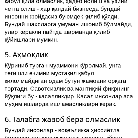
қабул қила олмаслик, ҳадеб нолиш ва ўзини
четга олиш - ҳар қандай бизнесда бундай
инсонни фойдасиз буюмдек қилиб қўяди.
Бундай шахсларга умуман ишониб бўлмайди,
улар керакли пайтда шарманда қилиб
қўйишлари мумкин.
5. Аҳмоқлик
Кўриниб турган муаммони кўролмай, унга
тегишли ечимни мустақил қабул
қилолмайдиган одам бутун жамоани орқага
тортади. Савотсизлик ва мантиқий фикрнинг
йўқлиги бу - касалликдир. Касал инсонлар эса
муҳим ишларда ишламасликлари керак.
6. Талабга жавоб бера олмаслик
Бундай инсонлар - воқеъликка ҳиссиётла
ёндашув, юлдузлик касали, зиддият, қўпол