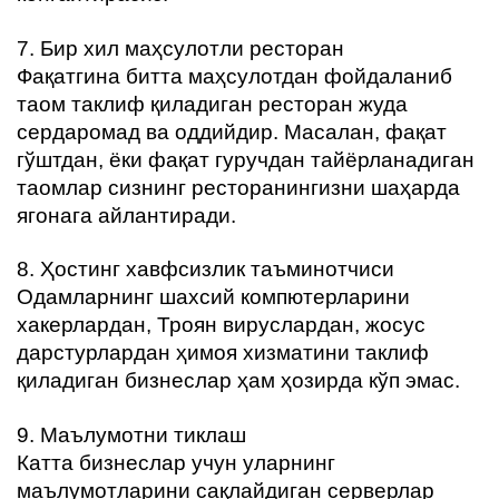
7. Бир хил маҳсулотли ресторан
Фақатгина битта маҳсулотдан фойдаланиб
таом таклиф қиладиган ресторан жуда
сердаромад ва оддийдир. Масалан, фақат
гўштдан, ёки фақат гуручдан тайёрланадиган
таомлар сизнинг ресторанингизни шаҳарда
ягонага айлантиради.
8. Ҳостинг хавфсизлик таъминотчиси
Одамларнинг шахсий компютерларини
хакерлардан, Троян вируслардан, жосус
дарстурлардан ҳимоя хизматини таклиф
қиладиган бизнеслар ҳам ҳозирда кўп эмас.
9. Маълумотни тиклаш
Катта бизнеслар учун уларнинг
маълумотларини сақлайдиган серверлар