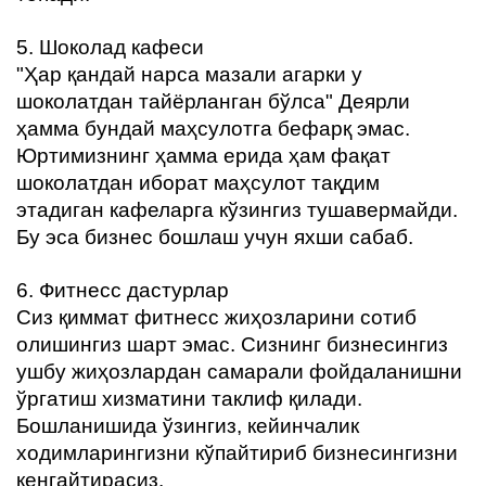
5. Шоколад кафеси
"Ҳар қандай нарса мазали агарки у
шоколатдан тайёрланган бўлса" Деярли
ҳамма бундай маҳсулотга бефарқ эмас.
Юртимизнинг ҳамма ерида ҳам фақат
шоколатдан иборат маҳсулот тақдим
этадиган кафеларга кўзингиз тушавермайди.
Бу эса бизнес бошлаш учун яхши сабаб.
6. Фитнесс дастурлар
Сиз қиммат фитнесс жиҳозларини сотиб
олишингиз шарт эмас. Сизнинг бизнесингиз
ушбу жиҳозлардан самарали фойдаланишни
ўргатиш хизматини таклиф қилади.
Бошланишида ўзингиз, кейинчалик
ходимларингизни кўпайтириб бизнесингизни
кенгайтирасиз.