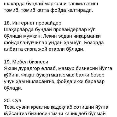
шаҳарда бундай марказни ташкил этиш
томиб, томиб катта фойда келтиради.
18. Интернет провайдер
Шаҳарларда бундай провайдерлар кўп
бўлиши мумкин. Лекин эсдан чиқарманки
фойдаланувчилар ундан ҳам кўп. Бозорда
албатта сизга жой етарли бўлади.
19. Мебел бизнеси
Яхши дурадгор ёллаб, мазкур бизнесни йўлга
қўйинг. Фақат буюртмага эмас балки бозор
учун ҳам ишласангиз, фойда икки баравар
бўлади.
20. Сув
Тоза сувни креатив қадоқлаб сотишни йўлга
қўйсангиз бизнесингизни кичик деб бўлмай