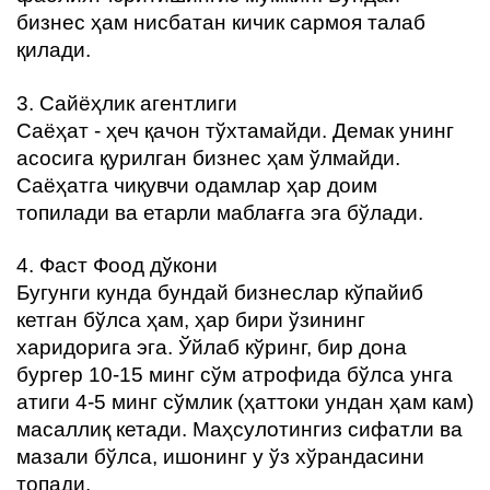
бизнес ҳам нисбатан кичик сармоя талаб
қилади.
3. Сайёҳлик агентлиги
Саёҳат - ҳеч қачон тўхтамайди. Демак унинг
асосига қурилган бизнес ҳам ўлмайди.
Саёҳатга чиқувчи одамлар ҳар доим
топилади ва етарли маблағга эга бўлади.
4. Фаст Фоод дўкони
Бугунги кунда бундай бизнеслар кўпайиб
кетган бўлса ҳам, ҳар бири ўзининг
харидорига эга. Ўйлаб кўринг, бир дона
бургер 10-15 минг сўм атрофида бўлса унга
атиги 4-5 минг сўмлик (ҳаттоки ундан ҳам кам)
масаллиқ кетади. Маҳсулотингиз сифатли ва
мазали бўлса, ишонинг у ўз хўрандасини
топади.