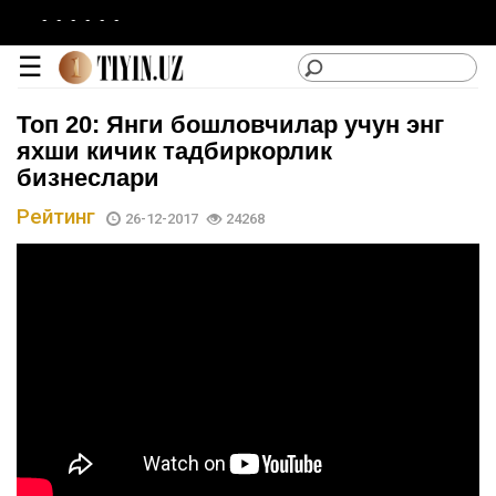
-
-
-
-
-
-
☰
Топ 20: Янги бошловчилар учун энг
яхши кичик тадбиркорлик
бизнеслари
Рейтинг
lotin
26-12-2017
24268
|
кирилл
Категориялар
Сайтдан
Фойдаланиш
Лойиҳа