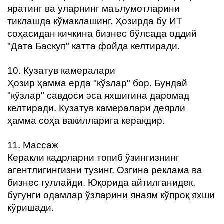
яратинг ва уларнинг маълумотларини
тиклашда кўмаклашинг. Ҳозирда бу ИТ
соҳасидан кичкина бизнес бўлсада оддий
"Дата Баcкуп" катта фойда келтиради.
10. Кузатув камералари
Ҳозир ҳамма ерда "кўзлар" бор. Бундай
"кўзлар" савдоси эса яхшигина даромад
келтиради. Кузатув камералари деярли
ҳамма соҳа вакилларига керакдир.
11. Массаж
Керакли кадрларни топиб ўзингизнинг
агентлигингизни тузинг. Озгина реклама ва
бизнес гуллайди. Юқорида айтилганидек,
бугунги одамлар ўзларини янаям кўпроқ яхши
кўришади.