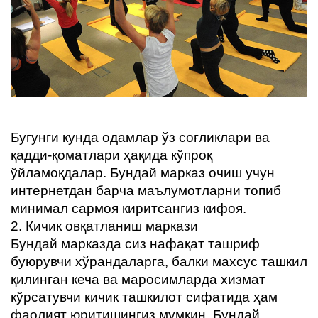
Бугунги кунда одамлар ўз соғликлари ва
қадди-қоматлари ҳақида кўпроқ
ўйламоқдалар. Бундай марказ очиш учун
интернетдан барча маълумотларни топиб
минимал сармоя киритсангиз кифоя.
2. Кичик овқатланиш маркази
Бундай марказда сиз нафақат ташриф
буюрувчи хўрандаларга, балки махсус ташкил
қилинган кеча ва маросимларда хизмат
кўрсатувчи кичик ташкилот сифатида ҳам
фаолият юритишингиз мумкин. Бундай