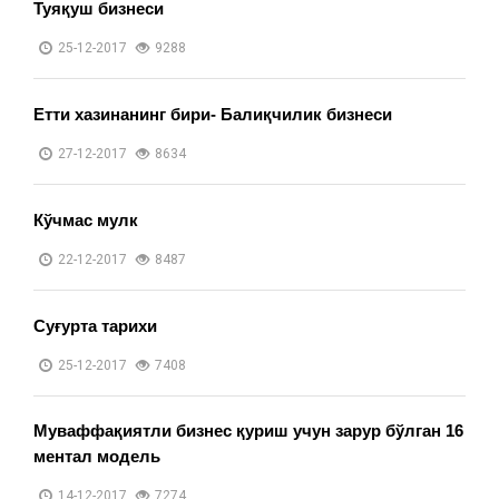
Туяқуш бизнеси
25-12-2017
9288
Етти хазинанинг бири- Балиқчилик бизнеси
27-12-2017
8634
Кўчмас мулк
22-12-2017
8487
Суғурта тарихи
25-12-2017
7408
Муваффақиятли бизнес қуриш учун зарур бўлган 16
ментал модель
14-12-2017
7274