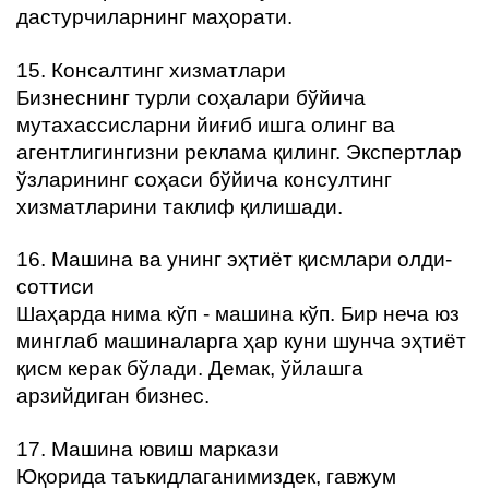
дастурчиларнинг маҳорати.
15. Консалтинг хизматлари
Бизнеснинг турли соҳалари бўйича
мутахассисларни йиғиб ишга олинг ва
агентлигингизни реклама қилинг. Экспертлар
ўзларининг соҳаси бўйича консултинг
хизматларини таклиф қилишади.
16. Машина ва унинг эҳтиёт қисмлари олди-
соттиси
Шаҳарда нима кўп - машина кўп. Бир неча юз
минглаб машиналарга ҳар куни шунча эҳтиёт
қисм керак бўлади. Демак, ўйлашга
арзийдиган бизнес.
17. Машина ювиш маркази
Юқорида таъкидлаганимиздек, гавжум