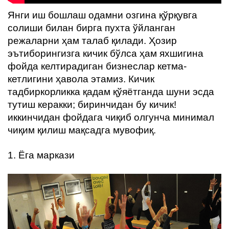
ҳақида
Янги иш бошлаш одамни озгина қўрқувга
солиши билан бирга пухта ўйланган
Алоқа
режаларни ҳам талаб қилади. Ҳозир
эътиборингизга кичик бўлса ҳам яхшигина
фойда келтирадиган бизнеслар кетма-
кетлигини ҳавола этамиз. Кичик
тадбиркорликка қадам қўяётганда шуни эсда
тутиш керакки; биринчидан бу кичик!
иккинчидан фойдага чиқиб олгунча минимал
чиқим қилиш мақсадга мувофиқ.
1. Ёга маркази