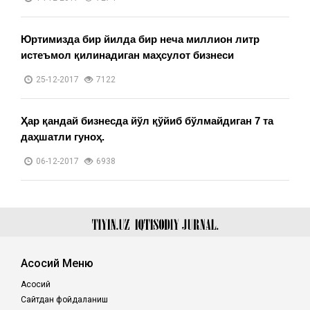
Юртимизда бир йилда бир неча миллион литр
истеъмол қилинадиган маҳсулот бизнеси
25-12-2017
7122
Ҳар қандай бизнесда йўл қўйиб бўлмайдиган 7 та
даҳшатли гуноҳ.
06-12-2017
6938
Асосий Меню
Асосий
Сайтдан фойдаланиш