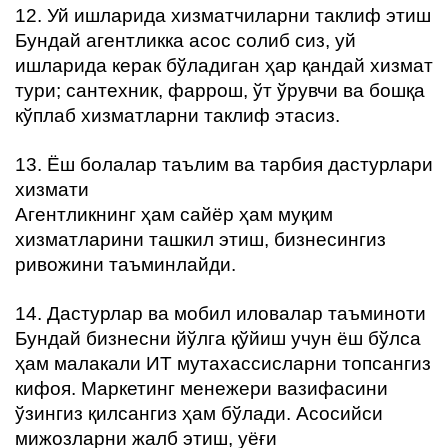
12. Уй ишларида хизматчиларни таклиф этиш
Бундай агентликка асос солиб сиз, уй
ишларида керак бўладиган ҳар қандай хизмат
тури; сантехник, фаррош, ўт ўрувчи ва бошқа
кўплаб хизматларни таклиф этасиз.
13. Ёш болалар таълим ва тарбия дастурлари
хизмати
Агентликнинг ҳам сайёр ҳам муқим
хизматларини ташкил этиш, бизнесингиз
ривожини таъминлайди.
14. Дастурлар ва мобил иловалар таъминоти
Бундай бизнесни йўлга қўйиш учун ёш бўлса
ҳам малакали ИТ мутахассисларни топсангиз
кифоя. Маркетинг менежери вазифасини
ўзингиз қилсангиз ҳам бўлади. Асосийси
мижозларни жалб этиш, уёғи