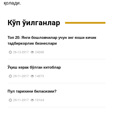
қолади.
Кўп ўқилганлар
Топ 20: Янги бошловчилар учун энг яхши кичик
тадбиркорлик бизнеслари
26-12-2017
24268
Ўқиш керак бўлган китоблар
29-11-2017
14373
Пул тарихини биласизми?
29-11-2017
10164